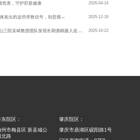
识酒精危害，守护肝脏健康
2026-04-14
体发出的这些求救信号，别忽视→
2025-12-18
Journal of Hepatology | 中山三院吴斌教授团队发现长期酒精摄入促进乙肝相关性肝癌的关键代谢机制
2025-10-22
粤东院区：
肇庆院区：
梅州市梅县区 新县城公
肇庆市鼎湖区砚阳路1号
园北路