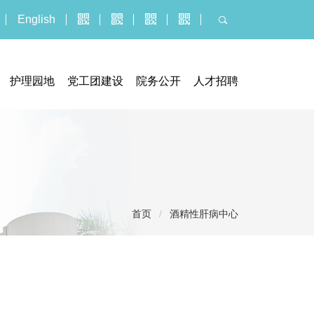
English
护理园地
党工团建设
院务公开
人才招聘
器械临床试验机构
门诊公告
人才招聘
究管理办公室
招标采购平台
博士后报名
执业信息
招聘公示信息
服务价格
应聘报名入口
投诉建议
导
首页
/
酒精性肝病中心
社会捐赠
航
医疗技术临床应用
痕
迹
义诊活动
健康教育