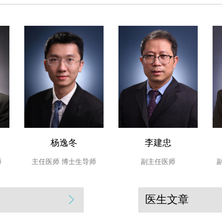
系，进行广泛推广，对解
意义。
目前中心已经取得了
相关研究也取得了令人欣
在韶关，茂名，清远，珠
术会议。
杨逸冬
李建忠
师
主任医师
博士生导师
副主任医师
医生文章