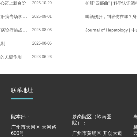
中心迈上新台阶
2025-10-29
护肝“四部曲” | 科学认
中山大学附属第三医院酒精性肝病视频发布仪式暨酒精性肝病专场学术交流
2025-09-01
喝酒伤肝，到底伤在哪？身
中山三院专病中心｜酒精性肝病中心：应对中国酒精性肝病诊疗挑战的先锋力量
2025-08-06
机制
2025-08-06
中的关键作用
2023-06-26
联系地址
院本部：
萝岗院区（岭南医
院）：
广州市天河区 天河路
600号
广州市黄埔区 开创大道