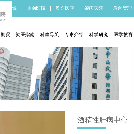
新OA系统
岭南医院
粤东医院
肇庆医院
后台管理
院概况
就医指南
科室导航
专家介绍
科学研究
医学教育
医院简介
预约挂号
临床研究中心
药物/医疗
医院领导
门诊指南
医学伦理委员会
临床研
医院文化
住院指南
实验医学部
医院新闻
交通信息
期刊中心
医疗设备
联系方式
期刊中心
体检须知
医保服务
通知公告
医疗法规
就医流程
酒精性肝病中心
待遇标准