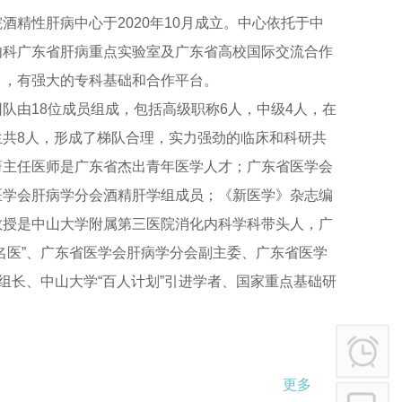
学术讲座
酒精性肝病中心于2020年10月成立。中心依托于中
行业作风
内科广东省肝病重点实验室及广东省高校国际交流合作
其他
），有强大的专科基础和合作平台。
队由18位成员组成，包括高级职称6人，中级4人，在
生共8人，形成了梯队合理，实力强劲的临床和科研共
蔚主任医师是广东省杰出青年医学人才；广东省医学会
医学会肝病学分会酒精肝学组成员；《新医学》杂志编
教授是中山大学附属第三医院消化内科学科带头人，广
名医”、广东省医学会肝病学分会副主委、广东省医学
”组长、中山大学“百人计划”引进学者、国家重点基础研
首席科学家；国家自然科学基金重点项目“肝硬化癌变研
精肝相关机制及临床诊治中的核心科学问题，从而建立
更多
病筛查和随访体系，以及形成酒精性肝病的系统诊治体