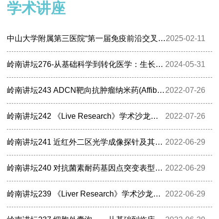
学术讲座
中山大学附属第三医院“第一届免疫前沿交叉科学论坛”暨神经免疫与健康长寿研究中心揭牌仪式会议通知
2025-02-11
岭南讲坛276-从基础科学到转化医学：生长因子和离子通道研究的深入
2024-05-31
岭南讲坛243 ADCN靶向抗肿瘤纳米药(Affibody-Drug Conjugate Nanomedecine)
2022-07-26
岭南讲坛242 《Live Research》学术沙龙之肝纤维化发生机制和治疗策略研究
2022-07-26
岭南讲坛241 近红外二区光学成像探针及其生物医学应用
2022-06-29
岭南讲坛240 对抗菌素耐药基因点突变表型效应的全覆盖高通量测定与进化预测
2022-06-29
岭南讲坛239 《Liver Research》学术沙龙之自身免疫性肝炎发病机制与诊治进展
2022-06-29