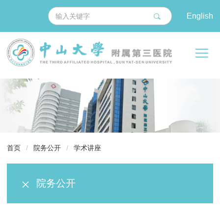
English
导
首页
/
院务公开
/
学术讲座
航
痕
院务公开
迹