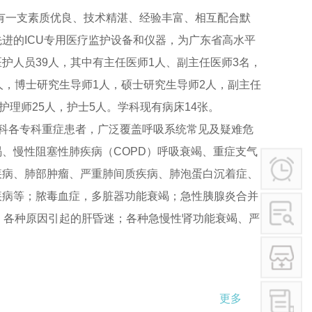
学术讲座
）拥有一支素质优良、技术精湛、经验丰富、相互配合默
行业作风
进的ICU专用医疗监护设备和仪器，为广东省高水平
其他
护人员39人，其中有主任医师1人、副主任医师3名，
人，博士研究生导师1人，硕士研究生导师2人，副主任
护理师25人，护士5人。学科现有病床14张。
内科各专科重症患者，广泛覆盖呼吸系统常见及疑难危
、慢性阻塞性肺疾病（COPD）呼吸衰竭、重症支气
疾病、肺部肿瘤、严重肺间质疾病、肺泡蛋白沉着症、
疾病等；脓毒血症，多脏器功能衰竭；急性胰腺炎合并
全、各种原因引起的肝昏迷；各种急慢性肾功能衰竭、严
严重感染或CMV合并ARDS；皮肌炎肌无力呼吸肌麻
严重低氧血症；血液病、脑血管病变合并心衰和严重肺
更多
严密、动态、准确的监测与及时、高效的治疗，尤其在