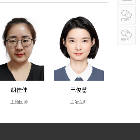
续肾脏替代治疗（CRRT）、血流动力学管理、氧代
及各种呼吸衰竭的治疗方面处于国内前列。MICU拥有
和仪器。尤其擅长对各种呼吸衰竭、多脏器功能衰竭、
等危重病情的监护、抢救、治疗与护理。能熟练地进行
快速熟练进行气管插管、气管切开术；对插管困难经纤
气管镜深部吸痰、肺泡灌洗术；能熟练地应用各种有创
治疗。熟练针对休克患者开展PICCO等血流动力学监
测多种血流动力学参数。熟练开展ECMO技术，对重症肺
到重要的支撑作用。
胡佳佳
巴俊慧
主治医师
主治医师