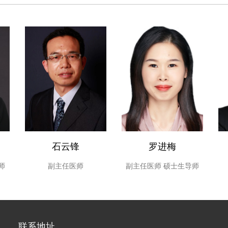
呼吸道管理与机械通气、连
谢管理、COPD急性加重
国内先进的医疗监护设备
各类休克、各种严重中毒
各种动、静脉穿刺插管，
维支气管镜插管和纤维支
或无创的机械通气技术进行
测。熟练运用PICCO监
炎、重症心肌炎的治疗起
石云锋
罗进梅
师
副主任医师
副主任医师
硕士生导师
联系地址