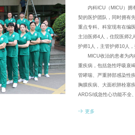
医保知识
内科ICU（MICU
契的医护团队，同时拥有先
重点专科。科室现有在编医
主治医师4人，住院医师2
护师1人，主管护师10人，
MICU收治的患者为
重疾病，包括急性呼吸衰竭
管哮喘、严重肺部感染性
胸膜疾病、大面积肺栓塞
ARDS/或急性心功能不
重中毒；肝/肾移植后肺部
更多
痹、SLE肺浸润、血管炎
部感染等。
MICU对于重症患者