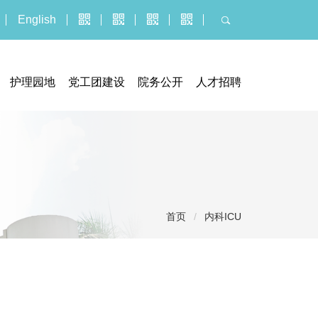
English
护理园地
党工团建设
院务公开
人才招聘
器械临床试验机构
门诊公告
人才招聘
究管理办公室
招标采购平台
博士后报名
执业信息
招聘公示信息
服务价格
应聘报名入口
投诉建议
导
首页
/
内科ICU
社会捐赠
航
医疗技术临床应用
痕
迹
义诊活动
健康教育