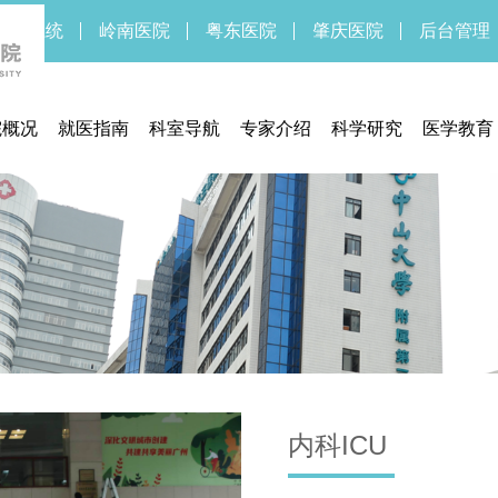
新OA系统
岭南医院
粤东医院
肇庆医院
后台管理
院概况
就医指南
科室导航
专家介绍
科学研究
医学教育
医院简介
预约挂号
临床研究中心
药物/医疗
医院领导
门诊指南
医学伦理委员会
临床研
医院文化
住院指南
实验医学部
医院新闻
交通信息
期刊中心
医疗设备
联系方式
期刊中心
体检须知
医保服务
通知公告
医疗法规
就医流程
内科ICU
待遇标准