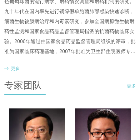
色葡萄球菌的流行病学、耐药情况调查和耐药机制的研究。
九十年代在国内率先进行铜绿假单胞菌肺部感染快速诊断，
细菌生物被膜病治疗和内毒素研究，参加全国病原微生物耐
药性监测和国家食品药品监督管理局指派的抗菌药物临床实
验。2006年通过由国家食品药品监督管理局组织的评审，批
准为国家临床药理基地，2007年批准为卫生部住院医师专科
培训基地，具备培养呼吸内科专科医师资格。卫生部首批单
学科方向与优势特色如下：（1）呼吸系统感染性疾病
更多
病种试点单位、中国哮喘联盟中国医师培训项目基地。先后
为主要研究方向，针对我科在广东省较好的病原学研究基
获得广东省高教联合科技进步三等奖、中山医科大学科技进
础，呼吸系统感染性疾病研究正在不断加强；(2) 呼吸与危
专家团队
更多
步三等奖、广东省卫生厅科技进步二等奖、广东省科委科技
重症监护病房是广东省医疗硬件设施及技术力量最完善的监
进步三等奖等。2017年获得广东省慢阻肺康复工程技术研究
护单位之一，拥有丰富的病源及重症治疗监护手段，为呼吸
中心立项，2013年被评为广东省临床重点专科。
重症研究奠定了条件，呼吸与危重症医学科已在MRSA致病
基因等方面进行了系统地研究，今后将继续重视和深入研究
呼吸重症感染性疾病、多器官功能障碍和衰竭的发病机制，