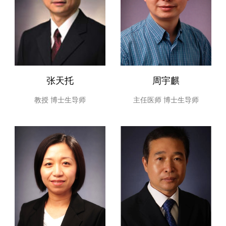
逐步完善其治疗方法的研究。(3) 慢阻肺的临床研究与社区
防治工作的推广，慢性气道疾病的健康教育，互联网+模式
的慢阻肺工程中心平台运用与患者随访管理等研究。（4）
我科注重对外交流，先后与日本长崎大学医学部、琉球
哮喘、肺癌的基础与临床研究，在哮喘的诊疗及肺癌化疗耐
大学医学部、东北大学医学部、美国约翰霍普金斯大学建立
药等方面开展研究。（5）参与全国戒烟、控烟工作，并在
了友好协作关系，进行学术交流和人才培养，已有十余人次
张天托
周宇麒
戒烟方面发表相关研究成果，未来继续以解决临床关键技术
前往留学和访问，共同研究呼吸道疾病的诊治，较快掌握学
问题为切入点的科学研究，建立并完善相关的标准技术体
科学术发展动态及先进知识，形成了我科的特色和优势。
教授
博士生导师
主任医师
博士生导师
系。（6）以高层教育、继续教育为中心，为基层输送合格
的呼吸及重症医学人才。以呼吸医学博士培养点为契机，结
合以往的硕士研究生教育，完善研究生教育、进修生教育及
其它继续教育。