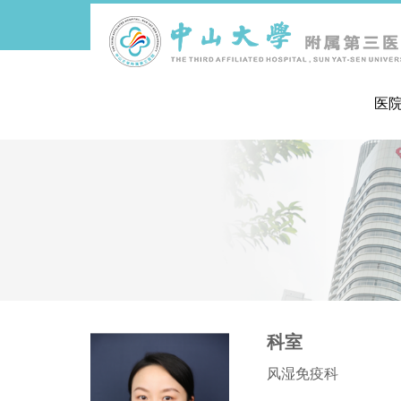
医
导
航
痕
迹
科室
风湿免疫科