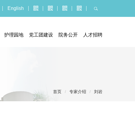
English
护理园地
党工团建设
院务公开
人才招聘
器械临床试验机构
门诊公告
人才招聘
究管理办公室
招标采购平台
博士后报名
执业信息
招聘公示信息
服务价格
应聘报名入口
投诉建议
首页
/
专家介绍
/
刘岩
社会捐赠
医疗技术临床应用
义诊活动
健康教育