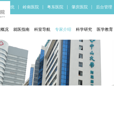
新OA系统
岭南医院
粤东医院
肇庆医院
后台管理
院概况
就医指南
科室导航
专家介绍
科学研究
医学教育
医院简介
预约挂号
临床研究中心
药物/医疗
医院领导
门诊指南
医学伦理委员会
临床研
医院文化
住院指南
实验医学部
医院新闻
交通信息
期刊中心
医疗设备
联系方式
期刊中心
体检须知
医保服务
通知公告
医疗法规
就医流程
待遇标准