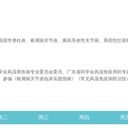
医保知识
强直性脊柱炎、银屑病关节炎、痛风等炎性关节病、系统性红斑
学会风湿类疾病专业委员会委员、广东省药学会风湿免疫用药专
。参编《银屑病关节炎临床实践指南》《常见风湿免疫病防治技
。
周二
周三
周四
周