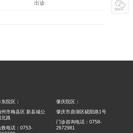
出诊
粤东院区：
肇庆院区：
梅州市梅县区 新县城公
肇庆市鼎湖区砚阳路1号
园北路
门诊咨询电话：0758-
急救电话：0753-
2672981