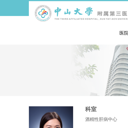
医
导
航
痕
迹
科室
酒精性肝病中心