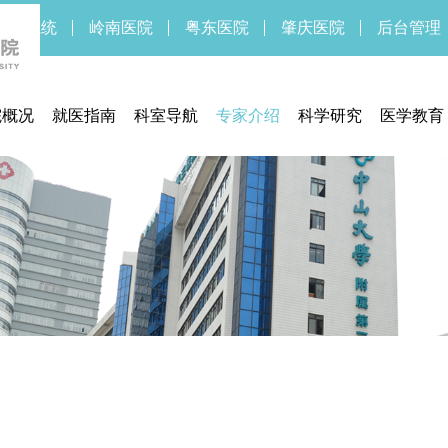
新OA系统
岭南医院
粤东医院
肇庆医院
后台管理
院概况
就医指南
科室导航
专家介绍
科学研究
医学教育
医院简介
预约挂号
临床研究中心
药物/医疗
医院领导
门诊指南
医学伦理委员会
临床研
医院文化
住院指南
实验医学部
医院新闻
交通信息
期刊中心
医疗设备
联系方式
期刊中心
体检须知
医保服务
通知公告
医疗法规
就医流程
待遇标准