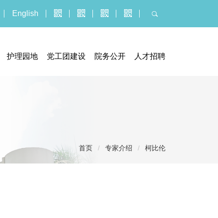
English
护理园地
党工团建设
院务公开
人才招聘
器械临床试验机构
门诊公告
人才招聘
究管理办公室
招标采购平台
博士后报名
执业信息
招聘公示信息
服务价格
应聘报名入口
投诉建议
首页
/
专家介绍
/
柯比伦
社会捐赠
医疗技术临床应用
义诊活动
健康教育