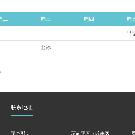
周二
周三
周四
周
出
出诊
准
联系地址
院本部：
萝岗院区（岭南医