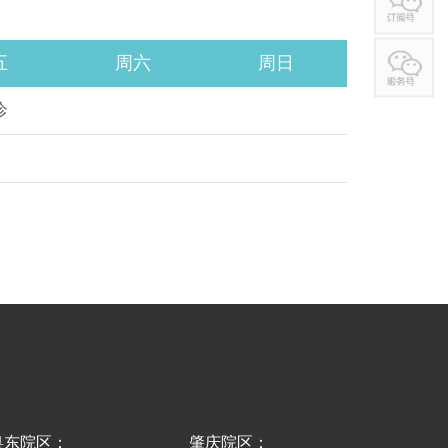
五
周六
周日
诊
粤东院区：
肇庆院区：