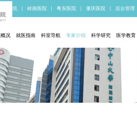
新OA系统
岭南医院
粤东医院
肇庆医院
后台管理
院概况
就医指南
科室导航
专家介绍
科学研究
医学教育
医院简介
预约挂号
临床研究中心
药物/医疗
医院领导
门诊指南
医学伦理委员会
临床研
医院文化
住院指南
实验医学部
医院新闻
交通信息
期刊中心
医疗设备
联系方式
期刊中心
体检须知
医保服务
通知公告
医疗法规
就医流程
待遇标准