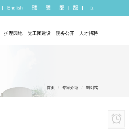
English
护理园地
党工团建设
院务公开
人才招聘
器械临床试验机构
门诊公告
人才招聘
究管理办公室
招标采购平台
博士后报名
执业信息
招聘公示信息
服务价格
应聘报名入口
投诉建议
首页
/
专家介绍
/
刘剑戎
社会捐赠
医疗技术临床应用
义诊活动
健康教育