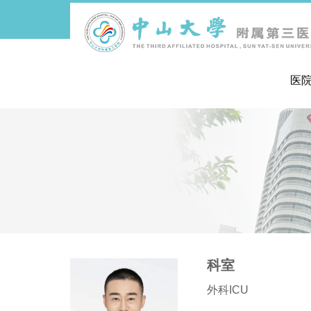
医
导
航
痕
迹
科室
外科ICU