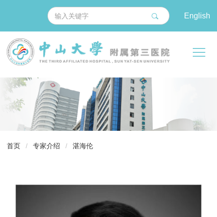
English
导
首页
/
专家介绍
/
湛海伦
航
痕
迹