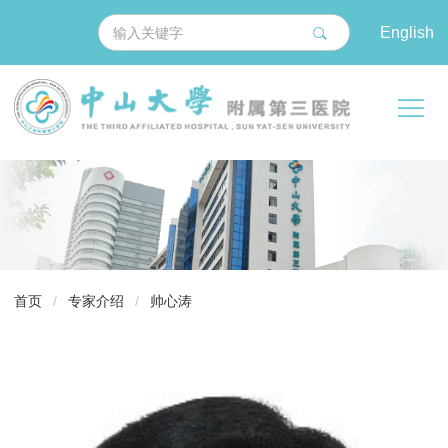
English
导
首页
/
专家介绍
/
帅心涛
航
痕
迹