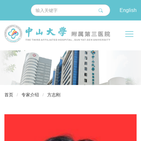
English
导
首页
/
专家介绍
/
方志刚
航
痕
迹