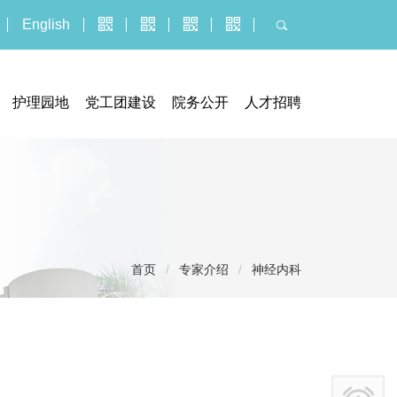
English
护理园地
党工团建设
院务公开
人才招聘
器械临床试验机构
门诊公告
人才招聘
究管理办公室
招标采购平台
博士后报名
执业信息
招聘公示信息
服务价格
应聘报名入口
投诉建议
首页
/
专家介绍
/
神经内科
社会捐赠
医疗技术临床应用
义诊活动
健康教育