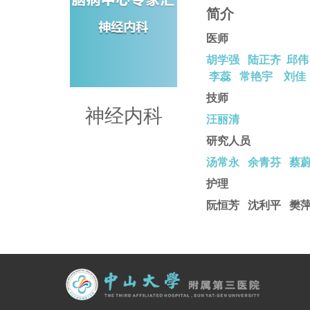
简介
医师
胡学强
陆正齐
邱伟
李蕊
常艳宇
刘佳
技师
神经内科
汪丽清
研究人员
汤常永
余青芬
蔡
护理
阮恒芳 沈利平 樊