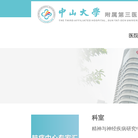
医
导
航
痕
迹
科室
精神与神经疾病研究