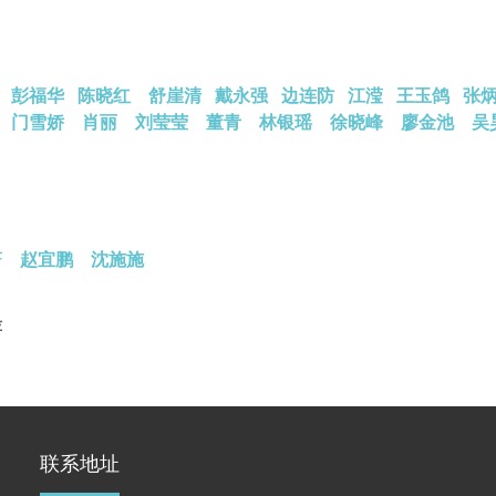
医保知识
彭福华
陈晓红
舒崖清
戴永强
边连防
江滢
王玉鸽
张
门雪娇
​​​​​​​
肖丽
刘莹莹
​​​​​​​
董青
林银瑶
徐晓峰
廖金池
吴
蔚
赵宜鹏
沈施施
萍
联系地址