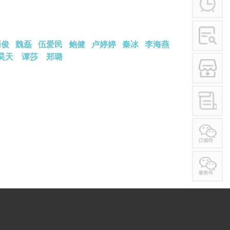
学术讲座
行业作风
其他
炳俊
魏磊
​​​​​​​
伍爱民
​​​​​​​
鲍健
卢婷婷
秦冰
李海燕
昊天
谭莎
郑璐