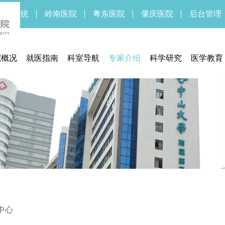
新OA系统
岭南医院
粤东医院
肇庆医院
后台管理
院概况
就医指南
科室导航
专家介绍
科学研究
医学教育
医院简介
预约挂号
临床研究中心
药物/医疗
医院领导
门诊指南
医学伦理委员会
临床研
医院文化
住院指南
实验医学部
医院新闻
交通信息
期刊中心
医疗设备
联系方式
期刊中心
体检须知
医保服务
通知公告
医疗法规
就医流程
待遇标准
中心