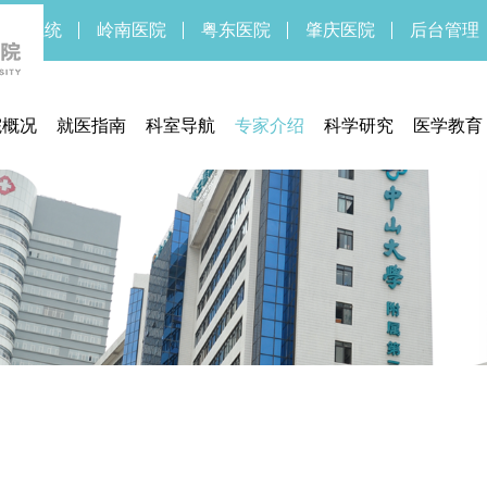
新OA系统
岭南医院
粤东医院
肇庆医院
后台管理
院概况
就医指南
科室导航
专家介绍
科学研究
医学教育
医院简介
预约挂号
临床研究中心
药物/医疗
医院领导
门诊指南
医学伦理委员会
临床研
医院文化
住院指南
实验医学部
医院新闻
交通信息
期刊中心
医疗设备
联系方式
期刊中心
体检须知
医保服务
通知公告
医疗法规
就医流程
待遇标准