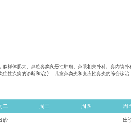
医保知识
，腺样体肥大、鼻腔鼻窦良恶性肿瘤、鼻眼相关外科。鼻内镜外
炎症性疾病的诊断和治疗；儿童鼻窦炎和变应性鼻炎的综合诊治
周二
周三
周四
周
出诊
出