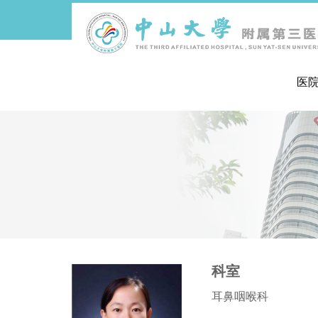
医
导
航
痕
迹
科室
耳鼻咽喉科