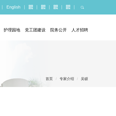
English
护理园地
党工团建设
院务公开
人才招聘
器械临床试验机构
门诊公告
人才招聘
究管理办公室
招标采购平台
博士后报名
执业信息
招聘公示信息
服务价格
应聘报名入口
投诉建议
首页
/
专家介绍
/
吴硕
社会捐赠
医疗技术临床应用
义诊活动
健康教育