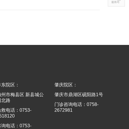
粤东院区：
肇庆院区：
梅州市梅县区 新县城公
肇庆市鼎湖区砚阳路1号
园北路
门诊咨询电话：0758-
急救电话：0753-
2672981
518120
咨询电话：0753-