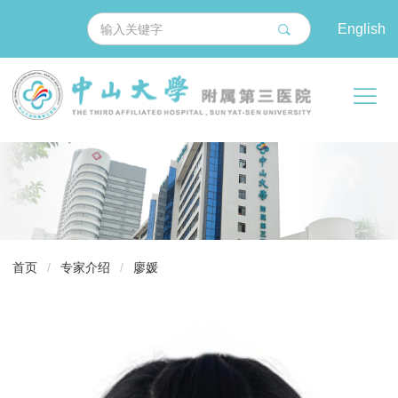
English
导
首页
/
专家介绍
/
廖媛
航
痕
迹