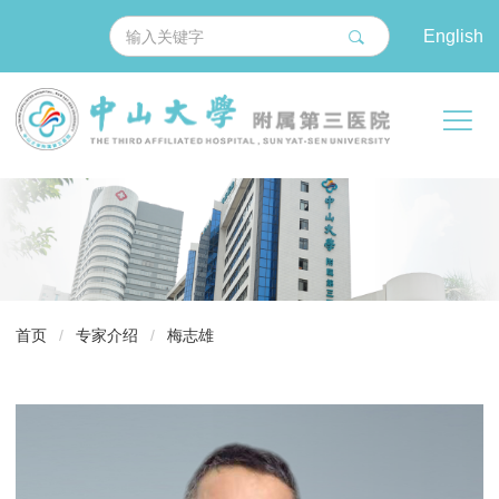
English
导
首页
/
专家介绍
/
梅志雄
航
痕
迹