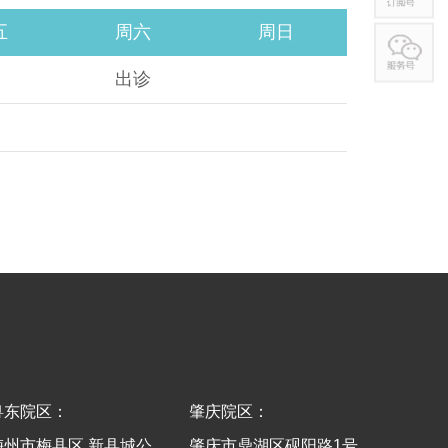
五
周六
周日
出诊
粤东院区：
肇庆院区：
梅州市梅县区 新县城公
肇庆市鼎湖区砚阳路1号