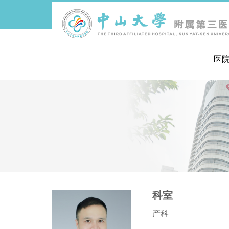
医
导
航
痕
迹
科室
产科