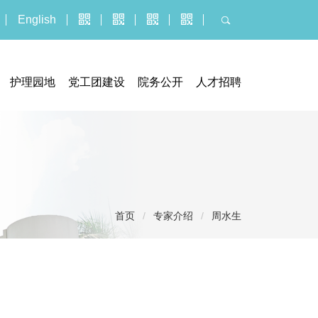
English
护理园地
党工团建设
院务公开
人才招聘
器械临床试验机构
门诊公告
人才招聘
究管理办公室
招标采购平台
博士后报名
执业信息
招聘公示信息
服务价格
应聘报名入口
投诉建议
首页
/
专家介绍
/
周水生
社会捐赠
医疗技术临床应用
义诊活动
健康教育