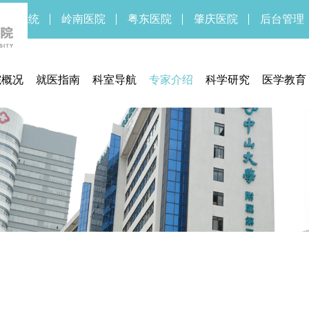
新OA系统
岭南医院
粤东医院
肇庆医院
后台管理
院概况
就医指南
科室导航
专家介绍
科学研究
医学教育
医院简介
预约挂号
临床研究中心
药物/医疗
医院领导
门诊指南
医学伦理委员会
临床研
医院文化
住院指南
实验医学部
医院新闻
交通信息
期刊中心
医疗设备
联系方式
期刊中心
体检须知
医保服务
通知公告
医疗法规
就医流程
待遇标准