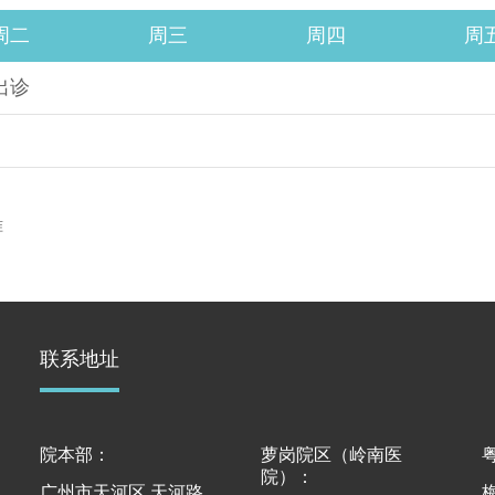
周二
周三
周四
周
出诊
准
联系地址
院本部：
萝岗院区（岭南医
院）：
广州市天河区 天河路