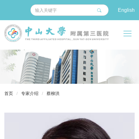
English
导
首页
/
专家介绍
/
蔡柳洪
航
痕
迹