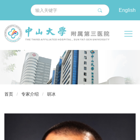
English
导
首页
/
专家介绍
/
胡冰
航
痕
迹