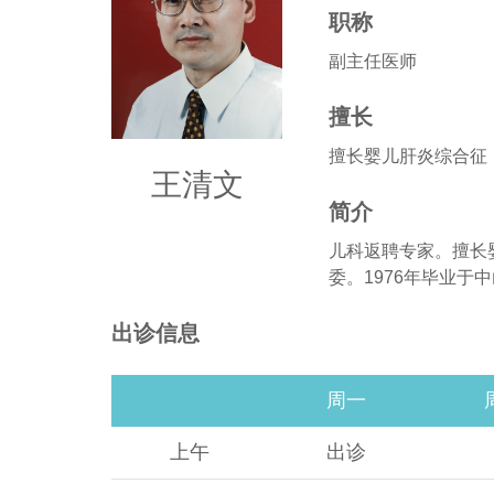
职称
副主任医师
擅长
擅长婴儿肝炎综合征
王清文
简介
儿科返聘专家。擅长
委。1976年毕业于
出诊信息
周一
上午
出诊