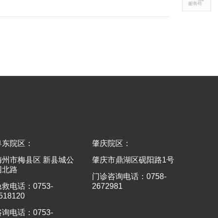
粤东院区：
肇庆院区：
梅州市梅县区 新县城公
肇庆市鼎湖区砚阳路1号
园北路
门诊咨询电话：0758-
急救电话：0753-
2672981
518120
咨询电话：0753-