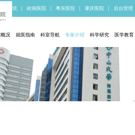
新OA系统
岭南医院
粤东医院
肇庆医院
后台管理
院概况
就医指南
科室导航
专家介绍
科学研究
医学教育
医院简介
预约挂号
临床研究中心
药物/医疗
医院领导
门诊指南
医学伦理委员会
临床研
医院文化
住院指南
实验医学部
医院新闻
交通信息
期刊中心
医疗设备
联系方式
期刊中心
体检须知
医保服务
通知公告
医疗法规
就医流程
待遇标准