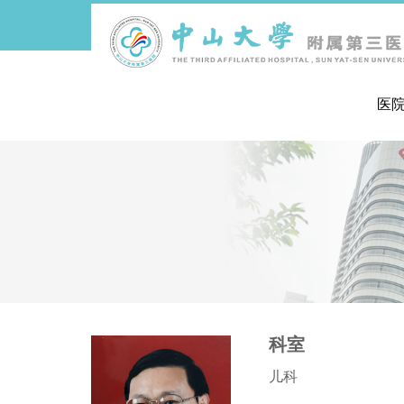
医
导
航
痕
迹
科室
儿科