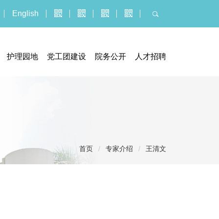
English
护理园地
党工团建设
院务公开
人才招聘
器械临床试验机构
门诊公告
人才招聘
究管理办公室
招标采购平台
博士后报名
执业信息
招聘公示信息
服务价格
应聘报名入口
投诉建议
首页
/
专家介绍
/
王清文
社会捐赠
医疗技术临床应用
义诊活动
健康教育