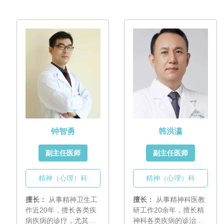
各类情绪障碍、睡眠障
和家庭干预。
碍以及性心理障碍的临
床诊治。在国际上首先
提出基于抑郁发作的临
床特征甄别单、双相抑
郁的诊断思路，在国内
最早提出并践行“对双相
抑郁患者慎用抗抑郁剂”
的治疗观点，崇尚“处方
的简洁之美”，倡导双相
障碍“基于评估的治
疗”。
钟智勇
韩洪瀛
副主任医师
副主任医师
精神（心理）科
精神（心理）科
擅长：
从事精神卫生工
擅长：
从事精神科医教
作近20年，擅长各类疾
研工作20余年，擅长精
病疾病的诊疗，尤其擅
神科各类疾病的诊治及