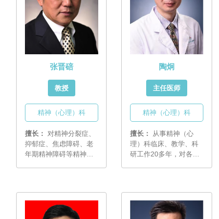
张晋碚
陶炯
教授
主任医师
精神（心理）科
精神（心理）科
擅长：
对精神分裂症、
擅长：
从事精神（心
抑郁症、焦虑障碍、老
理）科临床、教学、科
年期精神障碍等精神
研工作20多年，对各类
（心理）疾病的诊治有
精神心理障碍均有研
深厚的造诣。
究，擅长焦虑障碍、抑
郁障碍、强迫症、睡眠
障碍等的临床诊治。