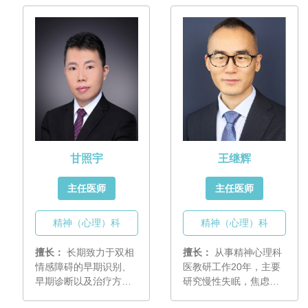
碍防治。
的临床研究，尤其擅长
青少年的心理及精神障
碍的研究。
甘照宇
王继辉
主任医师
主任医师
精神（心理）科
精神（心理）科
擅长：
长期致力于双相
擅长：
从事精神心理科
情感障碍的早期识别、
医教研工作20年，主要
早期诊断以及治疗方案
研究慢性失眠，焦虑，
优化的临床研究，擅长
抑郁，青少年心理成长