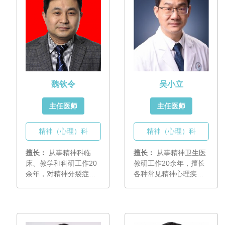
魏钦令
吴小立
主任医师
主任医师
精神（心理）科
精神（心理）科
擅长：
从事精神科临
擅长：
从事精神卫生医
床、教学和科研工作20
教研工作20余年，擅长
余年，对精神分裂症、
各种常见精神心理疾病
抑郁症、焦虑症、双相
（抑郁症、焦虑症、睡
障碍、睡眠障碍以及多
眠障碍、精神分裂症、
种器质性精神障碍有丰
双相情感障碍、心身疾
富的诊断和治疗经验，
病等）的诊治，尤其善