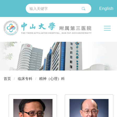
English
导
首页
/
临床专科
/
精神（心理）科
航
痕
迹