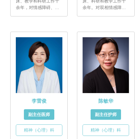
床、教学和科研工作十
床、科研和教学工作十
余年，对情感障碍、认
余年。对双相情感障
知障碍、睡眠障碍、精
碍、抑郁症、焦虑症、
神分裂症以及器质性精
精神分裂症、睡眠障碍
神障碍等有丰富的诊断
等各种精神障碍有较丰
和治疗经验，尤其擅长
富的诊疗经验，尤其擅
青少年情绪障碍、老年
长青少年情绪障碍、青
认知与情绪障碍的早期
少年精神分裂症的早期
干预和整合治疗。
出诊
干预和个体化治疗。
时间：
天河院区：周一
下午、周二上午（老年
记忆与情绪障碍专家门
诊）
肇庆院区：周三上午、
周四上午（老年记忆与
情绪障碍专家门诊）、
李雷俊
陈敏华
周四下午
副主任医师
副主任护师
精神（心理）科
精神（心理）科