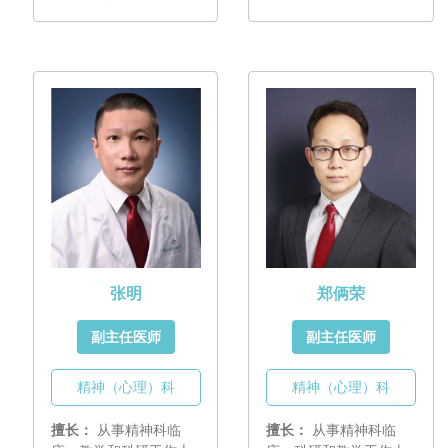
长焦虑与抑郁障碍的防
抑郁、焦虑、双相情感
治。主要研究方向为焦
障碍、强迫障碍的认知
虑障碍的发病机制以及
行为治疗（CBT）及辩
心理治疗。
证行为治疗（DBT），
擅长青少年情绪障碍的
人际心理治疗（IPT-
A）。研究方向为行为医
学、青少年情绪障碍
等。
张明
郑俩荣
副主任医师
副主任医师
精神（心理）科
精神（心理）科
擅长：
从事精神科临
擅长：
从事精神科临