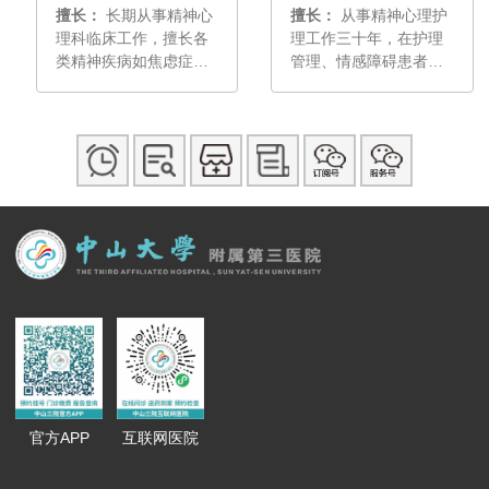
擅长：
长期从事精神心
擅长：
从事精神心理护
理科临床工作，擅长各
理工作三十年，在护理
类精神疾病如焦虑症、
管理、情感障碍患者护
抑郁症、双相情感障
理和心理咨询、危机干
碍、精神分裂症、器质
预等方面积累丰富经
性疾病所致精神障碍、
验；擅长青少年情绪障
痴呆等的诊治，尤其是
碍和老年认知的早期评
儿童和青少年的行为发
估与护理。
育障碍如孤独症谱系障
碍、多动症以及焦虑、
抑郁等情绪问题有丰富
的临床经验和较深入的
临床研究，第十届“羊城
青年好医生”。
官方APP
互联网医院