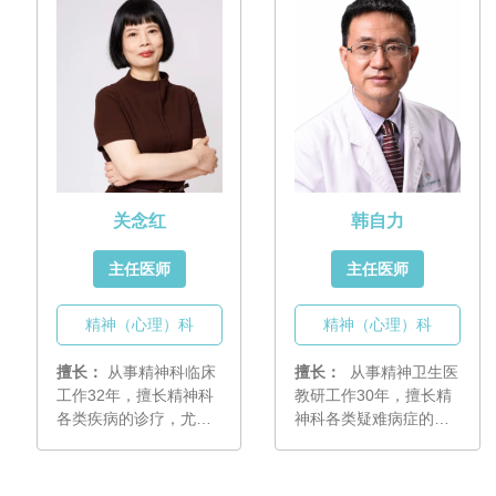
尤其擅长精神分裂症的
于精神分裂症的全病程
早期干预和整合治疗。
管理以及精神心理疾病
的认知行为治疗
（CBT）。曾赴美国哈
佛医学院附属麻省总院
精神科及Mclean
Hospital 短期研修。
关念红
韩自力
主任医师
主任医师
精神（心理）科
精神（心理）科
擅长：
从事精神科临床
擅长：
从事精神卫生医
工作32年，擅长精神科
教研工作30年，擅长精
各类疾病的诊疗，尤其
神科各类疑难病症的诊
擅长各类情感障碍及器
疗，长期致力于精神分
质性精神障碍的诊疗，
裂症的早期识别、早期
主要研究方向为情感障
诊断以及治疗方案优化